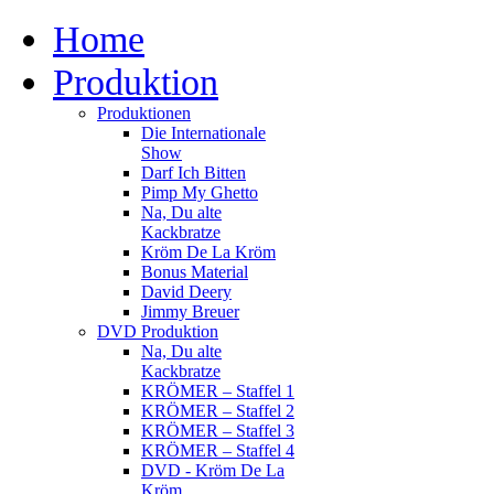
Home
Produktion
Produktionen
Die Internationale
Show
Darf Ich Bitten
Pimp My Ghetto
Na, Du alte
Kackbratze
Kröm De La Kröm
Bonus Material
David Deery
Jimmy Breuer
DVD Produktion
Na, Du alte
Kackbratze
KRÖMER – Staffel 1
KRÖMER – Staffel 2
KRÖMER – Staffel 3
KRÖMER – Staffel 4
DVD - Kröm De La
Kröm